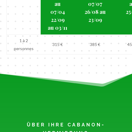
au
07/07
07/04
26/08 au
25
22/09
23/09
au 03/11
1 à 2
315 €
385 €
45
personnes
ÜBER IHRE CABANON-