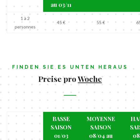
au 03/11
1 à 2
45 €
55 €
6
personnes
FINDEN SIE ES UNTEN HERAUS
Preise pro
Woche
BASSE
MOYENNE
HA
SAISON
SAISON
SA
01/03
08/04 au
08