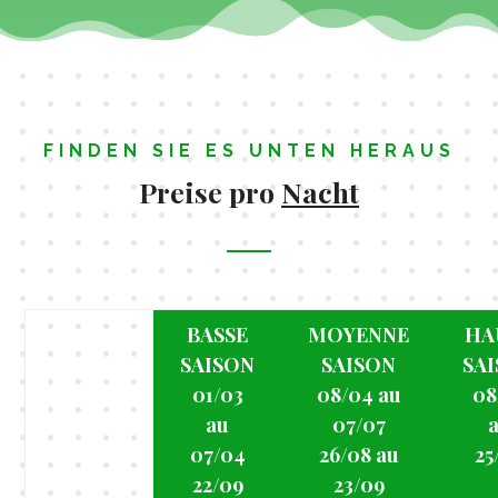
FINDEN SIE ES UNTEN HERAUS
Preise pro
Nacht
BASSE
MOYENNE
HA
SAISON
SAISON
SA
01/03
08/04 au
08
au
07/07
07/04
26/08 au
25
22/09
23/09