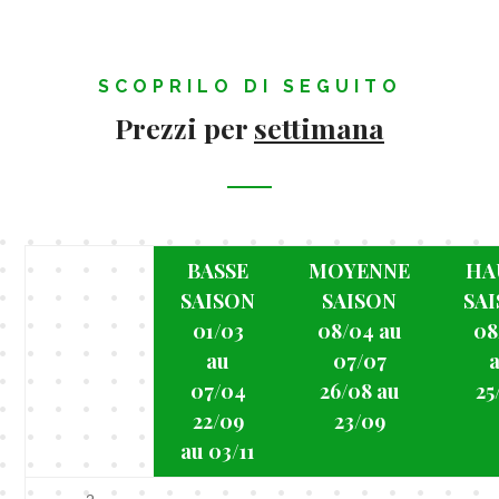
SCOPRILO DI SEGUITO
Prezzi per
settimana
BASSE
MOYENNE
HA
SAISON
SAISON
SA
01/03
08/04 au
08
au
07/07
07/04
26/08 au
25
22/09
23/09
au 03/11