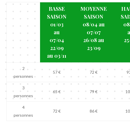
BASSE
MOYENNE
HA
SAISON
SAISON
SA
01/03
08/04 au
08
au
07/07
07/04
26/08 au
25
22/09
23/09
au 03/11
2
57 €
72 €
9
personnes
3
65 €
79 €
10
personnes
4
72 €
86 €
10
personnes