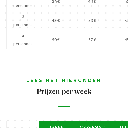
36 €
43 €
5
personnes
3
43 €
50 €
5
personnes
4
50 €
57 €
6
personnes
LEES HET HIERONDER
Prijzen per
week
BASSE
MOYENNE
HA