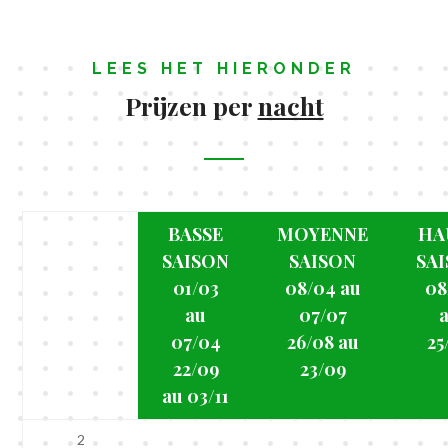
LEES HET HIERONDER
Prijzen per
nacht
BASSE
MOYENNE
HA
SAISON
SAISON
SA
01/03
08/04 au
08
au
07/07
07/04
26/08 au
25
22/09
23/09
au 03/11
2