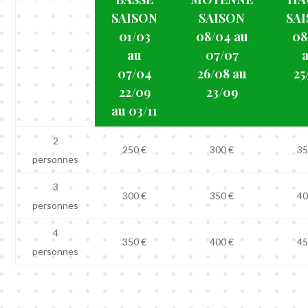
SAISON
SAISON
SA
01/03
08/04 au
08
au
07/07
07/04
26/08 au
25
22/09
23/09
au 03/11
2
250 €
300 €
35
personnes
3
300 €
350 €
40
personnes
4
350 €
400 €
45
personnes